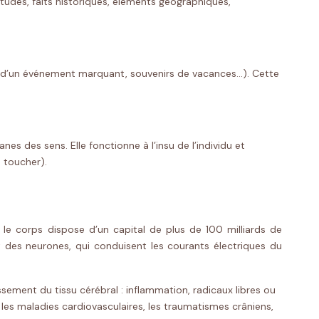
études, faits historiques, éléments géographiques,
te d’un événement marquant, souvenirs de vacances…). Cette
s des sens. Elle fonctionne à l’insu de l’individu et
u toucher).
 le corps dispose d’un capital de plus de 100 milliards de
 des neurones, qui conduisent les courants électriques du
ement du tissu cérébral : inflammation, radicaux libres ou
es maladies cardiovasculaires, les traumatismes crâniens,