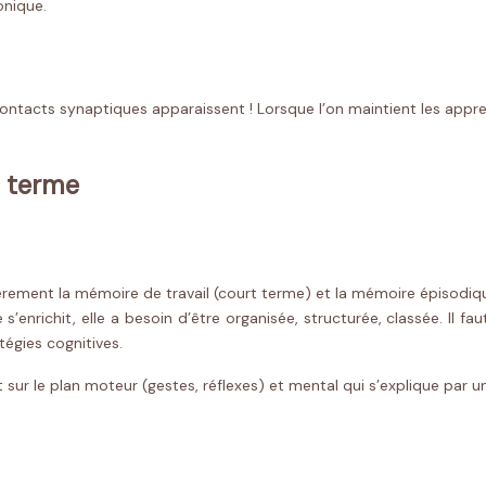
onique.
tacts synaptiques apparaissent ! Lorsque l’on maintient les appren
t terme
culièrement la mémoire de travail (court terme) et la mémoire épiso
s’enrichit, elle a besoin d’être organisée, structurée, classée. Il f
tégies cognitives.
r le plan moteur (gestes, réflexes) et mental qui s’explique par une 