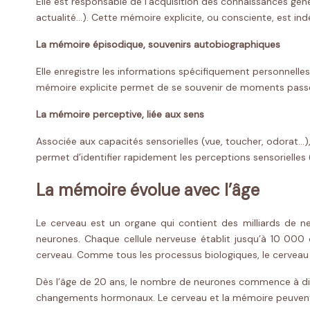
Elle est responsable de l’acquisition des connaissances géné
actualité…). Cette mémoire explicite, ou consciente, est 
La mémoire épisodique, souvenirs autobiographiques
Elle enregistre les informations spécifiquement personnell
mémoire explicite permet de se souvenir de moments passés
La mémoire perceptive, liée aux sens
Associée aux capacités sensorielles (vue, toucher, odorat…),
permet d’identifier rapidement les perceptions sensorielles 
La mémoire évolue avec l’âge
Le cerveau est un organe qui contient des milliards de ne
neurones. Chaque cellule nerveuse établit jusqu’à 10 000
cerveau. Comme tous les processus biologiques, le cerveau 
Dès l’âge de 20 ans, le nombre de neurones commence à dimin
changements hormonaux. Le cerveau et la mémoire peuvent au