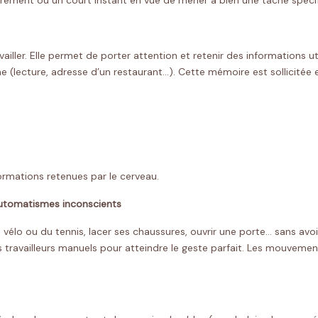
ment ou un court instant en vue de mener à bien une tâche spécifiq
vailler. Elle permet de porter attention et retenir des information
rme (lecture, adresse d’un restaurant…). Cette mémoire est sollicité
rmations retenues par le cerveau.
automatismes inconscients
du vélo ou du tennis, lacer ses chaussures, ouvrir une porte… sans 
t les travailleurs manuels pour atteindre le geste parfait. Les mouvem