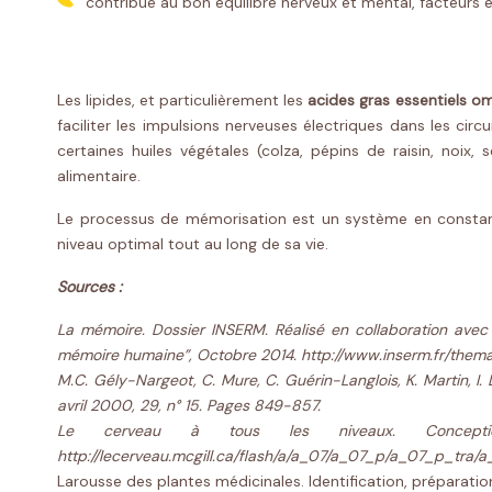
contribue au bon équilibre nerveux et mental, facteurs 
Les lipides, et particulièrement les
acides gras essentiels 
faciliter les impulsions nerveuses électriques dans les ci
certaines huiles végétales (colza, pépins de raisin, no
alimentaire.
Le processus de mémorisation est un système en constante 
niveau optimal tout au long de sa vie.
Sources
:
La mémoire. Dossier INSERM. Réalisé en collaboration avec
mémoire humaine”, Octobre 2014.
http://www.inserm.fr/them
M.C. Gély-Nargeot, C. Mure, C. Guérin-Langlois, K. Martin, I
avril 2000, 29, n° 15. Pages 849-857.
Le cerveau à tous les niveaux. Conception
http://lecerveau.mcgill.ca/flash/a/a_07/a_07_p/a_07_p_tra/
Larousse des plantes médicinales. Identification, préparation