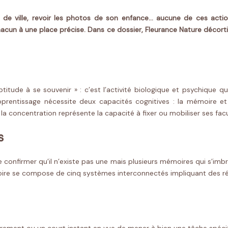
n de ville, revoir les photos de son enfance… aucune de ces acti
chacun à une place précise. Dans ce dossier, Fleurance Nature décor
aptitude à se souvenir » : c’est l’activité biologique et psychique
pprentissage nécessite deux capacités cognitives : la mémoire et
a concentration représente la capacité à fixer ou mobiliser ses facu
s
confirmer qu’il n’existe pas une mais plusieurs mémoires qui s’imbr
émoire se compose de
cinq systèmes interconnectés impliquant des r