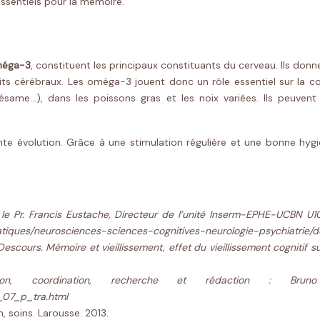
essentiels pour la mémoire.
oméga-3
, constituent les principaux constituants du cerveau. Ils donnen
rcuits cérébraux. Les oméga-3 jouent donc un rôle essentiel sur la 
ix, sésame…), dans les poissons gras et les noix variées. Ils p
évolution. Grâce à une stimulation régulière et une bonne hygièn
 le Pr. Francis Eustache, Directeur de l’unité Inserm-EPHE-UCBN U1
atiques/neurosciences-sciences-cognitives-neurologie-psychiatrie/
. Descours. Mémoire et vieillissement, effet du vieillissement cogniti
, coordination, recherche et rédaction :
Brun
a_07_p_tra.html
, soins. Larousse. 2013.