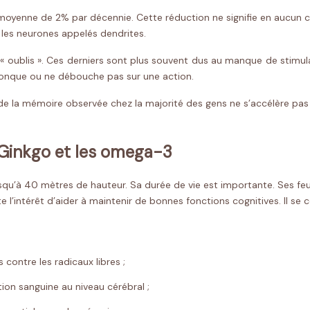
n moyenne de 2% par décennie. Cette réduction ne signifie en aucun 
les neurones appelés dendrites.
 « oublis ». Ces derniers sont plus souvent dus au manque de stimulat
lconque ou ne débouche pas sur une action.
 de la mémoire observée chez la majorité des gens ne s’accélère pa
e Ginkgo et les omega-3
jusqu’à 40 mètres de hauteur. Sa durée de vie est importante. Ses fe
e l’intérêt d’aider à maintenir de bonnes fonctions cognitives. Il
contre les radicaux libres ;
tion sanguine au niveau cérébral ;