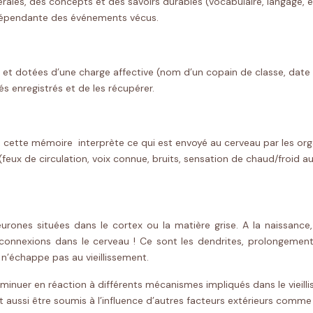
rales, des concepts et des savoirs durables (vocabulaire, langage, 
indépendante des événements vécus.
es et dotées d’une charge affective (nom d’un copain de classe, da
 enregistrés et de les récupérer.
 cette mémoire interprète ce qui est envoyé au cerveau par les organe
(feux de circulation, voix connue, bruits, sensation de chaud/froid a
urones situées dans le cortex ou la matière grise. A la naissance,
 connexions dans le cerveau ! Ce sont les dendrites, prolongement
n’échappe pas au vieillissement.
uer en réaction à différents mécanismes impliqués dans le vieilliss
ssi être soumis à l’influence d’autres facteurs extérieurs comme l