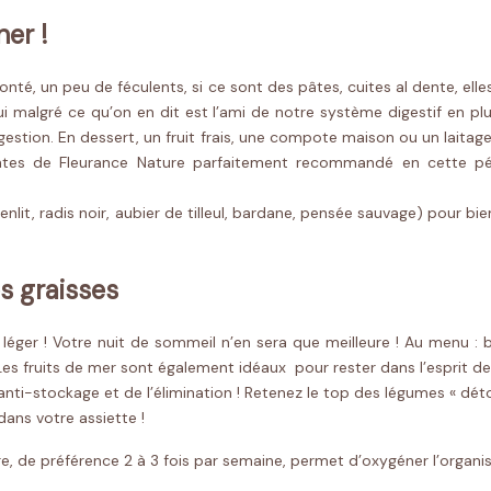
ner !
volonté, un peu de féculents, si ce sont des pâtes, cuites al dente, el
 qui malgré ce qu’on en dit est l’ami de notre système digestif en pl
 digestion. En dessert, un fruit frais, une compote maison ou un lait
tes de Fleurance Nature parfaitement recommandé en cette pério
nlit, radis noir, aubier de tilleul, bardane, pensée sauvage) pour bie
es graisses
 léger ! Votre nuit de sommeil n’en sera que meilleure ! Au menu : b
Les fruits de mer sont également idéaux pour rester dans l’esprit des 
anti-stockage et de l’élimination ! Retenez le top des légumes « déto
dans votre assiette !
ère, de préférence 2 à 3 fois par semaine, permet d’oxygéner l’organi