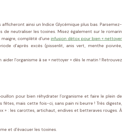
les afficheront ainsi un Indice Glycémique plus bas. Parsemez-
us de neutraliser les toxines. Misez également sur le romarin
age maigre, complété d’une
infusion détox pour bien « nettoyer
de d’après excès (pissenlit, anis vert, menthe poivrée,
n aider l’organisme à se « nettoyer » dès le matin ! Retrouvez
ouillon pour bien réhydrater l’organisme et faire le plein de
fêtes, mais cette fois-ci, sans pain ni beurre ! Très digeste,
x » : les carottes, artichaut, endives et betteraves rouges. À
sme et d’évacuer les toxines.