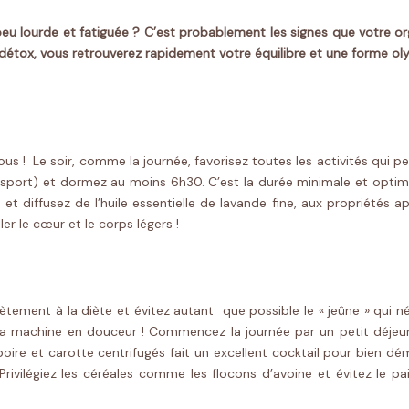
eu lourde et fatiguée ? C’est probablement les signes que votre or
détox, vous retrouverez rapidement votre équilibre et une forme ol
 ! Le soir, comme la journée, favorisez toutes les activités qui peuv
e sport) et dormez au moins 6h30. C’est la durée minimale et opti
et diffusez de l’huile essentielle de lavande fine, aux propriétés a
er le cœur et le corps légers !
tement à la diète et évitez autant que possible le « jeûne » qui n
cer la machine en douceur ! Commencez la journée par un petit déje
oire et carotte centrifugés fait un excellent cocktail pour bien 
ilégiez les céréales comme les flocons d’avoine et évitez le pain 