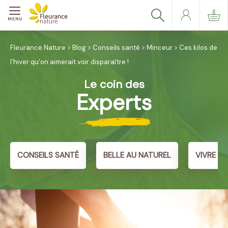
Fleurance Nature
>
Blog
>
Conseils santé
>
Minceur
>
Ces kilos de
l’hiver qu’on aimerait voir disparaître !
Le coin des
Experts
CONSEILS SANTÉ
BELLE AU NATUREL
VIVRE A