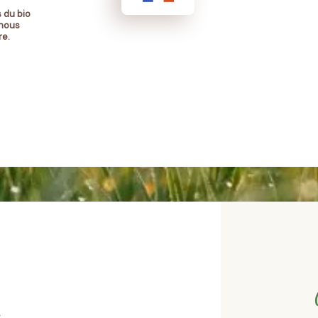
 du bio
 nous
re.